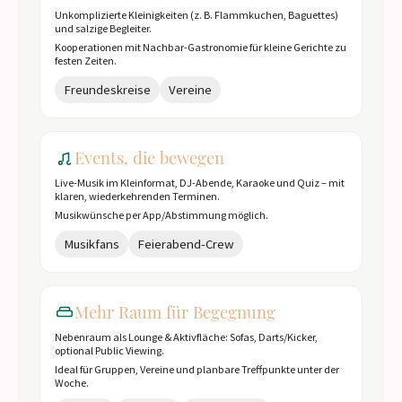
Unkomplizierte Kleinigkeiten (z. B. Flammkuchen, Baguettes)
und salzige Begleiter.
Kooperationen mit Nachbar-Gastronomie für kleine Gerichte zu
festen Zeiten.
Freundeskreise
Vereine
Events, die bewegen
Live-Musik im Kleinformat, DJ-Abende, Karaoke und Quiz – mit
klaren, wiederkehrenden Terminen.
Musikwünsche per App/Abstimmung möglich.
Musikfans
Feierabend-Crew
Mehr Raum für Begegnung
Nebenraum als Lounge & Aktivfläche: Sofas, Darts/Kicker,
optional Public Viewing.
Ideal für Gruppen, Vereine und planbare Treffpunkte unter der
Woche.