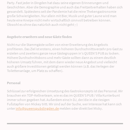
Party. Fast jeder in Dingden hat dazu seine eigenen Erinnerungen und
Geschichten. Aber die Demographie und auch das Freitzeitverhalten haben sich
gewandelt. Spätestens seit der Pandemie hat die reine Thekengastronomie
große Schwierigkeiten. Nur allein mit Bier, Musik und guter Laune wird man
heute eine Kneipe nicht mehr wirtschaftlich sinnvoll betreiben können.
Obwohl es ohne das natürlich auch nicht geht ;-)
Angebote erweitern und neue Gäste finden
Nicht nur die Stammgäste sollen von einer Erweiterung des Angebots
profitieren. Das Ziel ist erstens, einen höheren Durchschnittsverzehr pro Gast zu
erzielen und zweitens ganze neue Gästegruppen in's QUEEN'S PUB zu locken.
Höhere Durchschnittsbons und mehr Gäste sollten dann zu einem deutlich
höheren Umsatz führen, mit dem dann wieder neue Angebot und vielleicht
auch größere Investitionen getätigt werden können (z.B. das Verlegen der
Toilettenanlage, um Platz zu schaffen).
Personal
Schlüssel zur erfolgreichen Umsetzung des Gastrokonzepts ist das Personal. Wir
brauchen ein TOP-Kellnerteam, wie es das im QUEEN'S PUB / Villa Kunterbunt
immer schon gegeben hat. Außerdem eine/n DJ, der/die in die riesigen
Fußstapfen von Mickey tritt. Wir sind auf der Suche, wer Interesse hat kann sich
unter
info@queenspubdingden.de
melden oder direkt bei Micky.