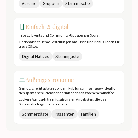
Vereine
Gruppen
Stammtische
Einfach & digital
Infos zu Events und Community-Updates per Social.
Optional: bequeme Bestellungen am Tisch und Bonus-Ideen für
treue Gäste.
Digital Natives
Stammgäste
Außengastronomie
Gemütliche Sitzplätze vor dem Pub für sonnige Tage – ideal für
den spontanen Feierabenddrink oder den Wochenendkaffee.
Lockere Atmosphäre mit saisonalen Angeboten, die das
Sommerfeeling unterstreichen.
Sommergäste
Passanten
Familien